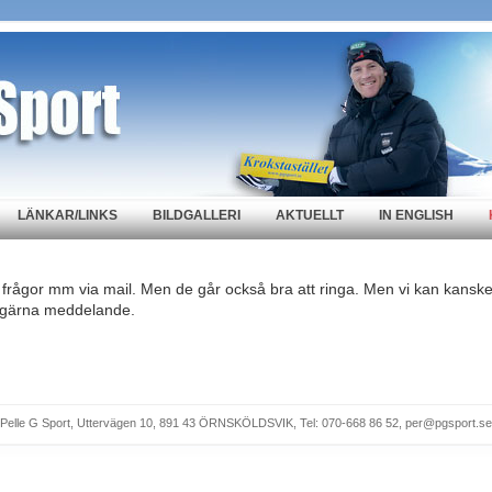
LÄNKAR/LINKS
BILDGALLERI
AKTUELLT
IN ENGLISH
lt frågor mm via mail. Men de går också bra att ringa. Men vi kan kansk
a gärna meddelande.
Pelle G Sport, Uttervägen 10, 891 43 ÖRNSKÖLDSVIK, Tel: 070-668 86 52, per@pgsport.se