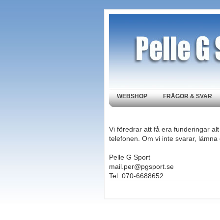
WEBSHOP
FRÅGOR & SVAR
Vi föredrar att få era funderingar a
telefonen. Om vi inte svarar, lämn
Pelle G Sport
mail.per@pgsport.se
Tel. 070-6688652