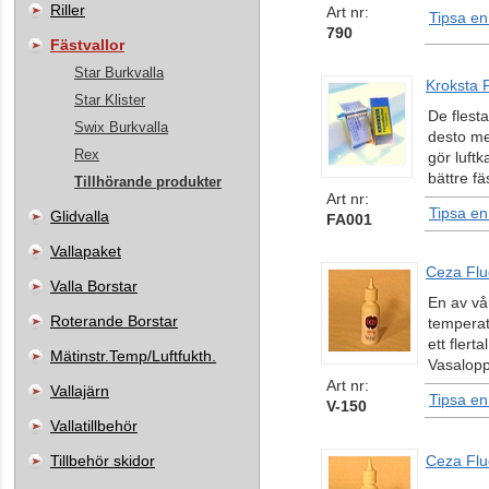
Riller
Art nr:
Tipsa en
790
Fästvallor
Star Burkvalla
Kroksta F
Star Klister
De flesta
Swix Burkvalla
desto me
Rex
gör luftk
bättre f
Tillhörande produkter
Art nr:
Tipsa en
Glidvalla
FA001
Vallapaket
Ceza Flu
Valla Borstar
En av vå
Roterande Borstar
temperatu
ett flert
Mätinstr.Temp/Luftfukth.
Vasalopp
Art nr:
Vallajärn
Tipsa en
V-150
Vallatillbehör
Tillbehör skidor
Ceza Fl