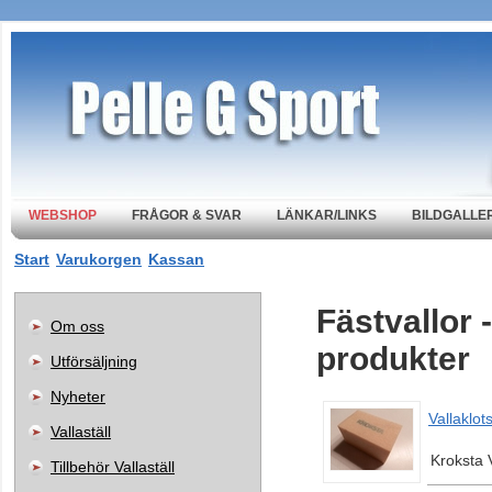
WEBSHOP
FRÅGOR & SVAR
LÄNKAR/LINKS
BILDGALLER
Start
Varukorgen
Kassan
Fästvallor 
Om oss
produkter
Utförsäljning
Nyheter
Vallaklot
Vallaställ
Kroksta 
Tillbehör Vallaställ