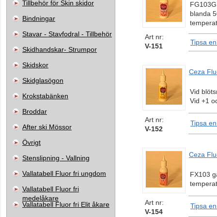
Tillbehör för Skin skidor
FG103G ä
blanda 5
Bindningar
temperat
Stavar - Stavfodral - Tillbehör
Art nr:
Tipsa en
V-151
Skidhandskar- Strumpor
Skidskor
Ceza Flu
Skidglasögon
Vid blöt
Krokstabänken
Vid +1 o
Broddar
Art nr:
Tipsa en
After ski Mössor
V-152
Övrigt
Ceza Flu
Stenslipning - Vallning
Vallatabell Fluor fri ungdom
FX103 går
temperat
Vallatabell Fluor fri
medelåkare
Art nr:
Vallatabell Fluor fri Elit åkare
Tipsa en
V-154