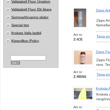
Vallatabell Fluor Ungdom
Vallatabell Fluor Elit åkare
Zipps Ant
Sommarförvaring skidor
Zipps Ant
Special tips
fästvalla
Kroksta Valla lastbil
Art nr:
Tipsa en
Z-ICE
Köpevillkor./Policy
Zipps Fl
Sök:
Zipps Flu
rens. Tex
Art nr:
Tipsa en
Z-RENS
Kroksta 
Kroksta 
rengörin
Art nr: