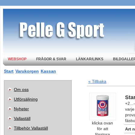
WEBSHOP
FRÅGOR & SVAR
LÄNKAR/LINKS
BILDGALLER
Start
Varukorgen
Kassan
« Tillbaka
Om oss
Sta
Utförsäljning
+2...
Nyheter
varje
prova
Vallaställ
fästv
klicka ovan
Tillbehör Vallaställ
för att
Art n
förstora