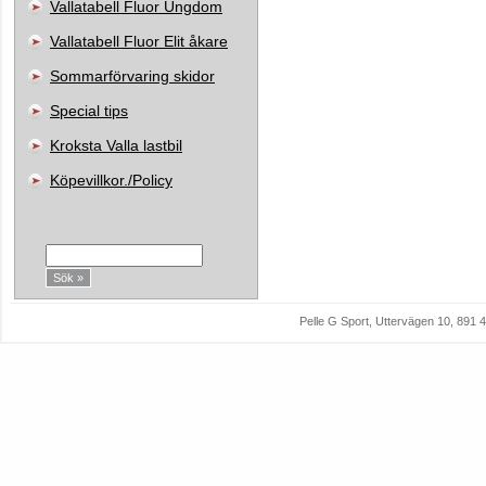
Vallatabell Fluor Ungdom
Vallatabell Fluor Elit åkare
Sommarförvaring skidor
Special tips
Kroksta Valla lastbil
Köpevillkor./Policy
Sök:
Pelle G Sport, Uttervägen 10, 89