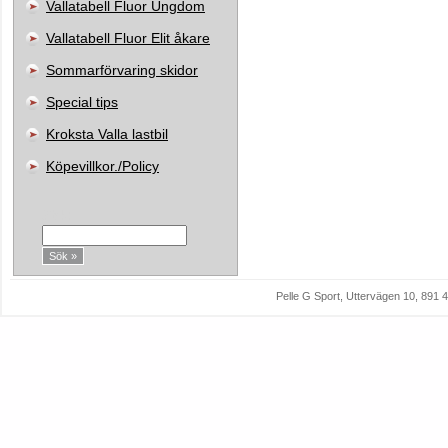
Vallatabell Fluor Ungdom
Vallatabell Fluor Elit åkare
Sommarförvaring skidor
Special tips
Kroksta Valla lastbil
Köpevillkor./Policy
Sök:
Pelle G Sport, Uttervägen 10, 89