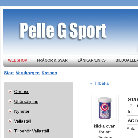
WEBSHOP
FRÅGOR & SVAR
LÄNKAR/LINKS
BILDGALLER
Start
Varukorgen
Kassan
« Tillbaka
Om oss
Sta
Utförsäljning
-2...
Nyheter
fri.
Art n
Vallaställ
klicka ovan
Antal
Tillbehör Vallaställ
för att
förstora