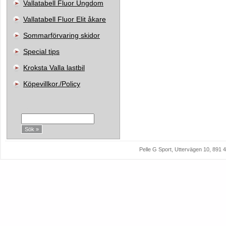
Vallatabell Fluor Ungdom
Vallatabell Fluor Elit åkare
Sommarförvaring skidor
Special tips
Kroksta Valla lastbil
Köpevillkor./Policy
Sök:
Pelle G Sport, Uttervägen 10, 89