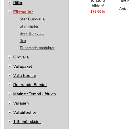
förstora
Art 
Riller
bilden!
Antal
Fästvallor
179,00 kr
Star Burkvalla
Star Klister
Swix Burkvalla
Rex
Tillhörande produkter
Glidvalla
Vallapaket
Valla Borstar
Roterande Borstar
Mätinstr.Temp/Luftfukth.
Vallajärn
Vallatillbehör
Tillbehör skidor