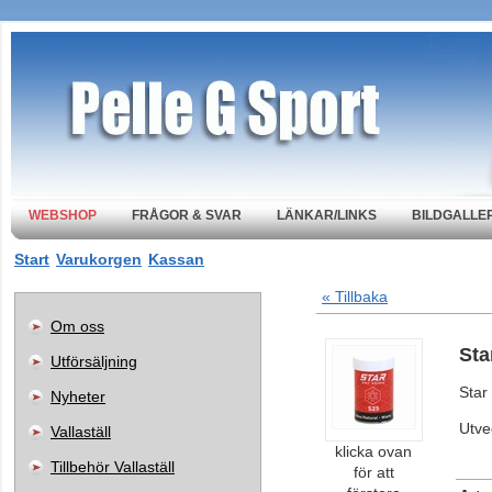
WEBSHOP
FRÅGOR & SVAR
LÄNKAR/LINKS
BILDGALLER
Start
Varukorgen
Kassan
« Tillbaka
Om oss
Sta
Utförsäljning
Star
Nyheter
Utve
Vallaställ
klicka ovan
Tillbehör Vallaställ
för att