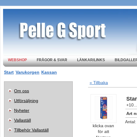
WEBSHOP
FRÅGOR & SVAR
LÄNKAR/LINKS
BILDGALLER
Start
Varukorgen
Kassan
« Tillbaka
Om oss
Star
Utförsäljning
+10..
Nyheter
Art n
Vallaställ
Antal
klicka ovan
Tillbehör Vallaställ
för att