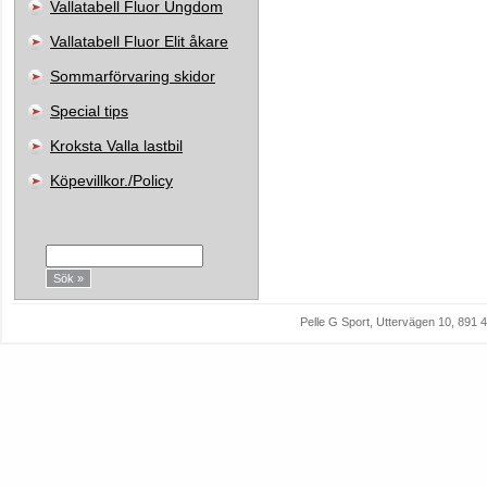
Vallatabell Fluor Ungdom
Vallatabell Fluor Elit åkare
Sommarförvaring skidor
Special tips
Kroksta Valla lastbil
Köpevillkor./Policy
Sök:
Pelle G Sport, Uttervägen 10, 89