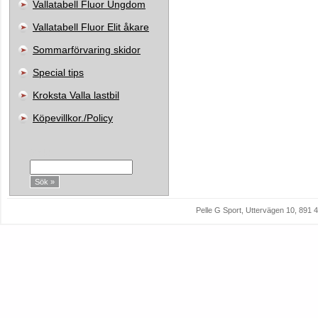
Vallatabell Fluor Ungdom
Vallatabell Fluor Elit åkare
Sommarförvaring skidor
Special tips
Kroksta Valla lastbil
Köpevillkor./Policy
Sök:
Pelle G Sport, Uttervägen 10, 89