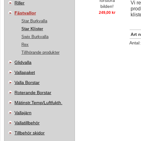
förstora
Vi r
Riller
bilden!
prod
Fästvallor
249,00 kr
klist
Star Burkvalla
Star Klister
Art n
Swix Burkvalla
Antal
Rex
Tillhörande produkter
Glidvalla
Vallapaket
Valla Borstar
Roterande Borstar
Mätinstr.Temp/Luftfukth.
Vallajärn
Vallatillbehör
Tillbehör skidor