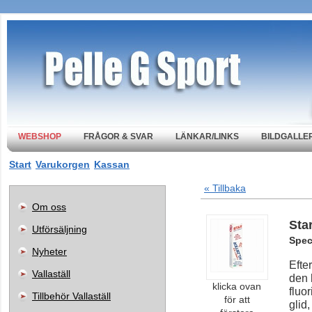
WEBSHOP
FRÅGOR & SVAR
LÄNKAR/LINKS
BILDGALLER
Start
Varukorgen
Kassan
« Tillbaka
Om oss
Sta
Utförsäljning
Speci
Nyheter
Efte
Vallaställ
den 
klicka ovan
fluo
Tillbehör Vallaställ
för att
glid