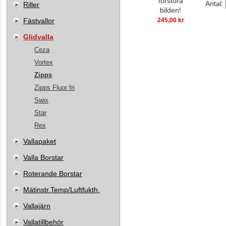
förstora
Antal:
Riller
bilden!
Fästvallor
245,00 kr
Glidvalla
Ceza
Vortex
Zipps
Zipps Fluor fri
Swix
Star
Rex
Vallapaket
Valla Borstar
Roterande Borstar
Mätinstr.Temp/Luftfukth.
Vallajärn
Vallatillbehör