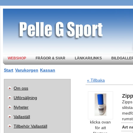
WEBSHOP
FRÅGOR & SVAR
LÄNKAR/LINKS
BILDGALLER
Start
Varukorgen
Kassan
« Tillbaka
Om oss
Zip
Utförsäljning
Zipps
Nyheter
slitst
medfö
Vallaställ
rumst
klicka ovan
Tillbehör Vallaställ
Art nr
för att