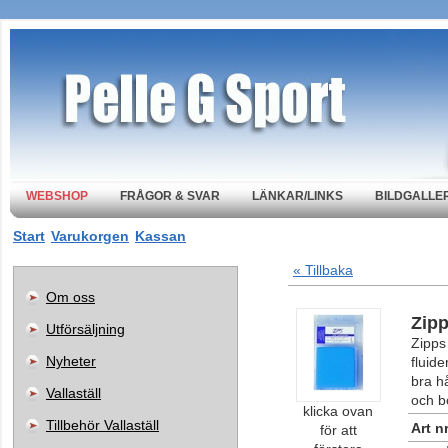
WEBSHOP
FRÅGOR & SVAR
LÄNKAR/LINKS
BILDGALLER
Start
Varukorgen
Kassan
« Tillbaka
Om oss
Zip
Utförsäljning
Zipps
Nyheter
fluide
bra hå
Vallaställ
och b
klicka ovan
Tillbehör Vallaställ
Art nr
för att