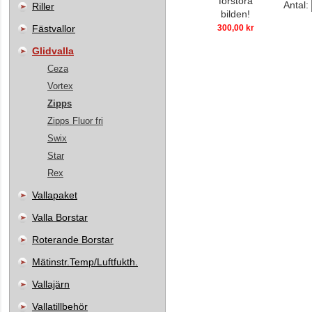
förstora
Antal:
Riller
bilden!
Fästvallor
300,00 kr
Glidvalla
Ceza
Vortex
Zipps
Zipps Fluor fri
Swix
Star
Rex
Vallapaket
Valla Borstar
Roterande Borstar
Mätinstr.Temp/Luftfukth.
Vallajärn
Vallatillbehör